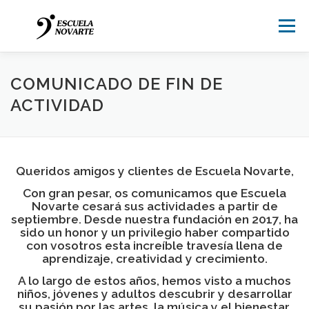
Saltar
al
Menú
contenido
CONTACTO
COMUNICADO DE FIN DE
ACTIVIDAD
Queridos amigos y clientes de Escuela Novarte,
Con gran pesar, os comunicamos que Escuela
Novarte cesará sus actividades a partir de
septiembre. Desde nuestra fundación en 2017, ha
sido un honor y un privilegio haber compartido
con vosotros esta increíble travesía llena de
aprendizaje, creatividad y crecimiento.
A lo largo de estos años, hemos visto a muchos
niños, jóvenes y adultos descubrir y desarrollar
su pasión por las artes, la música y el bienestar.