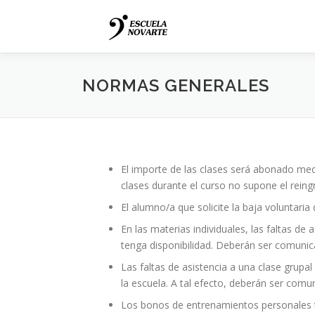
Saltar
al
contenido
NORMAS GENERALES
El importe de las clases será abonado medi
clases durante el curso no supone el reing
El alumno/a que solicite la baja voluntari
En las materias individuales, las faltas d
tenga disponibilidad. Deberán ser comuni
Las faltas de asistencia a una clase grupa
la escuela. A tal efecto, deberán ser com
Los bonos de entrenamientos personales ti